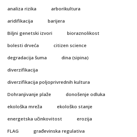
analiza rizika
arborikultura
aridifikacija
barijera
Biljni genetski izvori
bioraznolikost
bolesti drveća
citizen science
degradacija šuma
dina (sipina)
diverzifikacija
diverzifikacija poljoprivrednih kultura
Dohranjivanje plaže
donošenje odluka
ekološka mreža
ekološko stanje
energetska učinkovitost
erozija
FLAG
građevinska regulativa