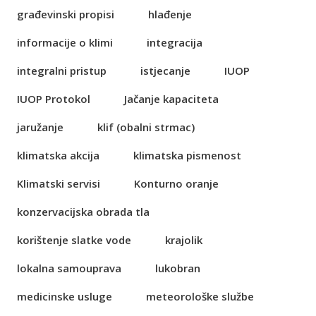
građevinski propisi
hlađenje
informacije o klimi
integracija
integralni pristup
istjecanje
IUOP
IUOP Protokol
Jačanje kapaciteta
jaružanje
klif (obalni strmac)
klimatska akcija
klimatska pismenost
Klimatski servisi
Konturno oranje
konzervacijska obrada tla
korištenje slatke vode
krajolik
lokalna samouprava
lukobran
medicinske usluge
meteorološke službe