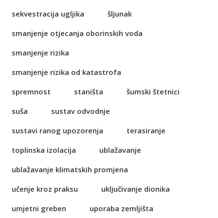
sekvestracija ugljika
šljunak
smanjenje otjecanja oborinskih voda
smanjenje rizika
smanjenje rizika od katastrofa
spremnost
staništa
šumski štetnici
suša
sustav odvodnje
sustavi ranog upozorenja
terasiranje
toplinska izolacija
ublažavanje
ublažavanje klimatskih promjena
učenje kroz praksu
uključivanje dionika
umjetni greben
uporaba zemljišta