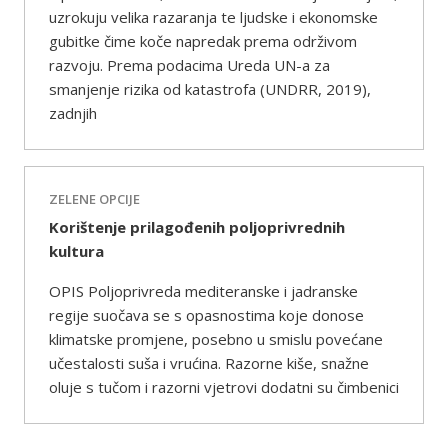
uzrokuju velika razaranja te ljudske i ekonomske
gubitke čime koče napredak prema održivom
razvoju. Prema podacima Ureda UN-a za
smanjenje rizika od katastrofa (UNDRR, 2019),
zadnjih
ZELENE OPCIJE
Korištenje prilagođenih poljoprivrednih
kultura
OPIS Poljoprivreda mediteranske i jadranske
regije suočava se s opasnostima koje donose
klimatske promjene, posebno u smislu povećane
učestalosti suša i vrućina. Razorne kiše, snažne
oluje s tučom i razorni vjetrovi dodatni su čimbenici