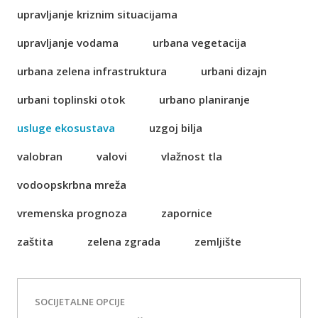
upravljanje kriznim situacijama
upravljanje vodama
urbana vegetacija
urbana zelena infrastruktura
urbani dizajn
urbani toplinski otok
urbano planiranje
usluge ekosustava
uzgoj bilja
valobran
valovi
vlažnost tla
vodoopskrbna mreža
vremenska prognoza
zapornice
zaštita
zelena zgrada
zemljište
SOCIJETALNE OPCIJE