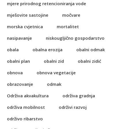
mjere prirodnog retencioniranja vode
mješovite sastojine
močvare
morska cvjetnica
mortalitet
nasipavanje
niskougljično gospodarstvo
obala
obalna erozija
obalni odmak
obalni plan
obalni zid
obalni zidić
obnova
obnova vegetacije
obrazovanje
odmak
Održiva akvakultura
održiva gradnja
održiva mobilnost
održivi razvoj
održivo ribarstvo