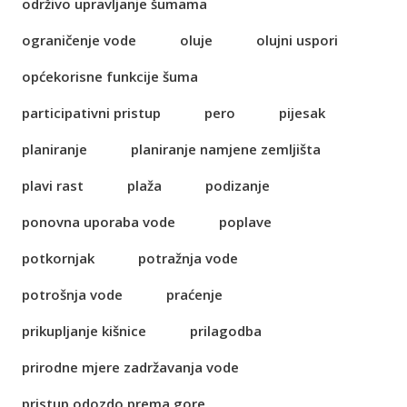
održivo upravljanje šumama
ograničenje vode
oluje
olujni uspori
općekorisne funkcije šuma
participativni pristup
pero
pijesak
planiranje
planiranje namjene zemljišta
plavi rast
plaža
podizanje
ponovna uporaba vode
poplave
potkornjak
potražnja vode
potrošnja vode
praćenje
prikupljanje kišnice
prilagodba
prirodne mjere zadržavanja vode
pristup odozdo prema gore