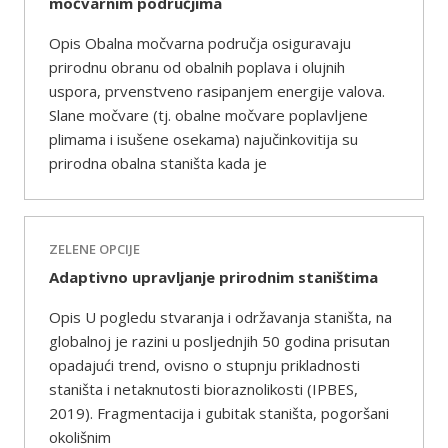
močvarnim područjima
Opis Obalna močvarna područja osiguravaju
prirodnu obranu od obalnih poplava i olujnih
uspora, prvenstveno rasipanjem energije valova.
Slane močvare (tj. obalne močvare poplavljene
plimama i isušene osekama) najučinkovitija su
prirodna obalna staništa kada je
ZELENE OPCIJE
Adaptivno upravljanje prirodnim staništima
Opis U pogledu stvaranja i održavanja staništa, na
globalnoj je razini u posljednjih 50 godina prisutan
opadajući trend, ovisno o stupnju prikladnosti
staništa i netaknutosti bioraznolikosti (IPBES,
2019). Fragmentacija i gubitak staništa, pogoršani
okolišnim