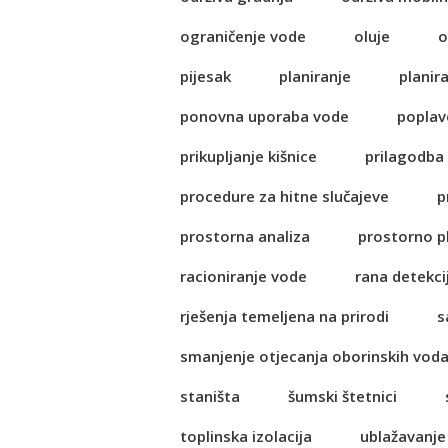
ograničenje vode
oluje
o
pijesak
planiranje
planir
ponovna uporaba vode
poplav
prikupljanje kišnice
prilagodba
procedure za hitne slučajeve
p
prostorna analiza
prostorno p
racioniranje vode
rana detekci
rješenja temeljena na prirodi
s
smanjenje otjecanja oborinskih vod
staništa
šumski štetnici
toplinska izolacija
ublažavanje