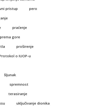
vni pristup
pero
zanje
e
praćenje
 prema gore
tla
proširenje
Protokol o IUOP-u
šljunak
spremnost
terasiranje
ksu
uključivanje dionika