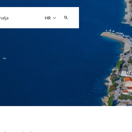
Pretraži:
malja
HR