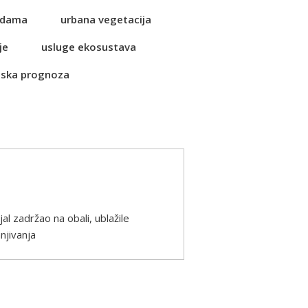
vodama
urbana vegetacija
je
usluge ekosustava
ska prognoza
al zadržao na obali, ublažile
njivanja