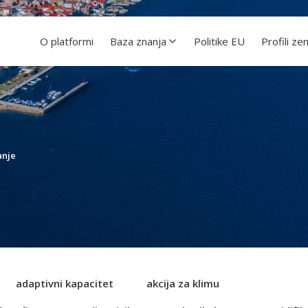
O platformi
Baza znanja
Politike EU
Profili ze
anje
adaptivni kapacitet
akcija za klimu