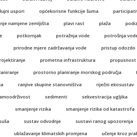
lujni uspori
općekorisne funkcije šuma
participati
anje namjene zemljišta
plavi rast
plaža
podi
e
potkornjak
potražnja vode
potrošnja vod
prirodne mjere zadržavanja vode
pristup odozdo
rojektiranje
prometna infrastruktura
propusnost 
laniranje
prostorno planiranje morskog područja
ja
ranjive skupine stanovništva
riječni ekosustav
amoodrživost
sedimenti
sekvestracija ugljika
a
smanjenje rizika
smanjenje rizika od katastrofa
suša
sustav odvodnje
sustavi ranog upozorenja
ublažavanje klimatskih promjena
učenje kroz pra