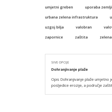
umjetni greben
uporaba zemlji
urbana zelena infrastruktura
u
uzgoj bilja
valobran
valo
zapornice
zaštita
zelena
SIVE OPCIJE
Dohranjivanje plaže
Opis Dohranjivanje plaže umjetno je 
posljedice erozije, a područje zaštit