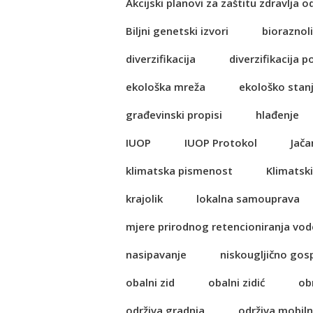
Akcijski planovi za zaštitu zdravlja o
Biljni genetski izvori
bioraznol
diverzifikacija
diverzifikacija p
ekološka mreža
ekološko stan
građevinski propisi
hlađenje
IUOP
IUOP Protokol
Jača
klimatska pismenost
Klimatski
krajolik
lokalna samouprava
mjere prirodnog retencioniranja vod
nasipavanje
niskougljično go
obalni zid
obalni zidić
ob
održiva gradnja
održiva mobil