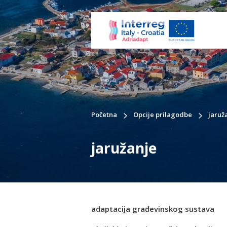
Početna
Opcije prilagodbe
jaruž
jaružanje
adaptacija građevinskog sustava