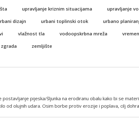
šta
upravljanje kriznim situacijama
upravljanje 
rbani dizajn
urbani toplinski otok
urbano planiran
vi
vlažnost tla
vodoopskrbna mreža
vremen
 zgrada
zemljište
postavljanje pijeska/šljunka na erodiranu obalu kako bi se materij
ilo od olujnih udara. Osim borbe protiv erozije i poplava, cilj dohra