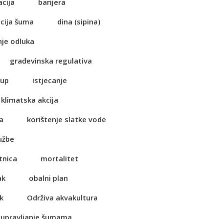
acija
barijera
cija šuma
dina (sipina)
je odluka
građevinska regulativa
tup
istjecanje
klimatska akcija
a
korištenje slatke vode
užbe
tnica
mortalitet
ak
obalni plan
k
Održiva akvakultura
 upravljanje šumama