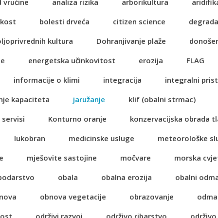
d vrućine
analiza rizika
arborikultura
aridifik
ikost
bolesti drveća
citizen science
degrada
oljoprivrednih kultura
Dohranjivanje plaže
donošen
je
energetska učinkovitost
erozija
FLAG
informacije o klimi
integracija
integralni pris
nje kapaciteta
jaružanje
klif (obalni strmac)
 servisi
Konturno oranje
konzervacijska obrada tl
lukobran
medicinske usluge
meteorološke sl
e
mješovite sastojine
močvare
morska cvje
spodarstvo
obala
obalna erozija
obalni odm
nova
obnova vegetacije
obrazovanje
odma
nost
održivi razvoj
održivo ribarstvo
održivo