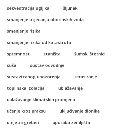
sekvestracija ugljika
šljunak
smanjenje otjecanja oborinskih voda
smanjenje rizika
smanjenje rizika od katastrofa
spremnost
staništa
šumski štetnici
suša
sustav odvodnje
sustavi ranog upozorenja
terasiranje
toplinska izolacija
ublažavanje
ublažavanje klimatskih promjena
učenje kroz praksu
uključivanje dionika
umjetni greben
uporaba zemljišta