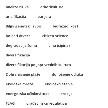
analiza rizika
arborikultura
aridifikacija
barijera
Biljni genetski izvori
bioraznolikost
bolesti drveća
citizen science
degradacija šuma
dina (sipina)
diverzifikacija
diverzifikacija poljoprivrednih kultura
Dohranjivanje plaže
donošenje odluka
ekološka mreža
ekološko stanje
energetska učinkovitost
erozija
FLAG
građevinska regulativa