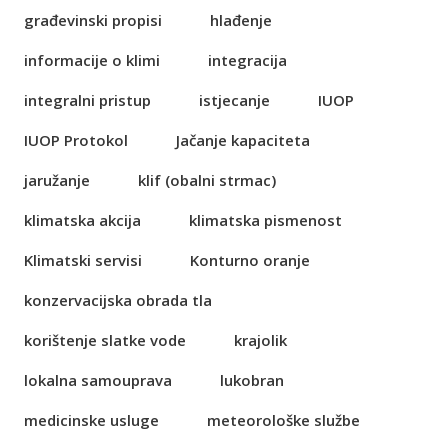
građevinski propisi
hlađenje
informacije o klimi
integracija
integralni pristup
istjecanje
IUOP
IUOP Protokol
Jačanje kapaciteta
jaružanje
klif (obalni strmac)
klimatska akcija
klimatska pismenost
Klimatski servisi
Konturno oranje
konzervacijska obrada tla
korištenje slatke vode
krajolik
lokalna samouprava
lukobran
medicinske usluge
meteorološke službe