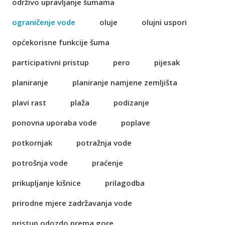
održivo upravljanje šumama
ograničenje vode
oluje
olujni uspori
općekorisne funkcije šuma
participativni pristup
pero
pijesak
planiranje
planiranje namjene zemljišta
plavi rast
plaža
podizanje
ponovna uporaba vode
poplave
potkornjak
potražnja vode
potrošnja vode
praćenje
prikupljanje kišnice
prilagodba
prirodne mjere zadržavanja vode
pristup odozdo prema gore