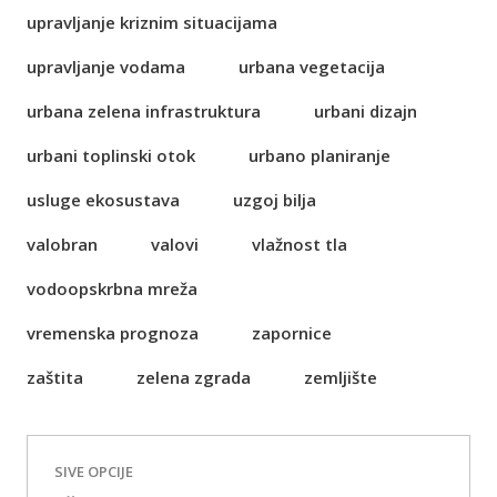
upravljanje kriznim situacijama
upravljanje vodama
urbana vegetacija
urbana zelena infrastruktura
urbani dizajn
urbani toplinski otok
urbano planiranje
usluge ekosustava
uzgoj bilja
valobran
valovi
vlažnost tla
vodoopskrbna mreža
vremenska prognoza
zapornice
zaštita
zelena zgrada
zemljište
SIVE OPCIJE