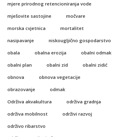
mjere prirodnog retencioniranja vode
mješovite sastojine
močvare
morska cvjetnica
mortalitet
nasipavanje
niskougljično gospodarstvo
obala
obalna erozija
obalni odmak
obalni plan
obalni zid
obalni zidić
obnova
obnova vegetacije
obrazovanje
odmak
Održiva akvakultura
održiva gradnja
održiva mobilnost
održivi razvoj
održivo ribarstvo