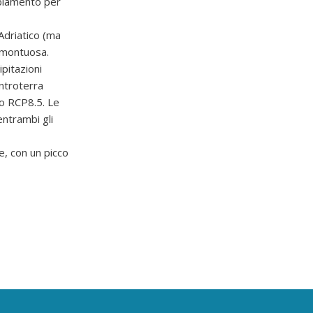
mbiamento per
Adriatico (ma
a montuosa.
pitazioni
entroterra
io RCP8.5. Le
entrambi gli
, con un picco