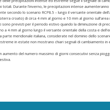
e delle precipitazioni intense ed estreme segue il segnale di ca
ni totali. Durante l’inverno, le precipitazioni intense aumenteranno
ente secondo lo scenario RCP8.5 – lungo il versante orientale dell’
roterra croato) di circa 4 mm al giorno e 10 mm al giorno sull’are
i sono previsti per il periodo estivo quando la diminuzione di preci
no a 4 mm al giorno lungo il versante orientale della costa e dell’
la parte meridionale italiana, considerate nel dominio dello scenar
 estreme in estate non mostrano chiari segnali di cambiamento in 
n aumento del numero massimo di giorni consecutivi senza piogge
estiva.