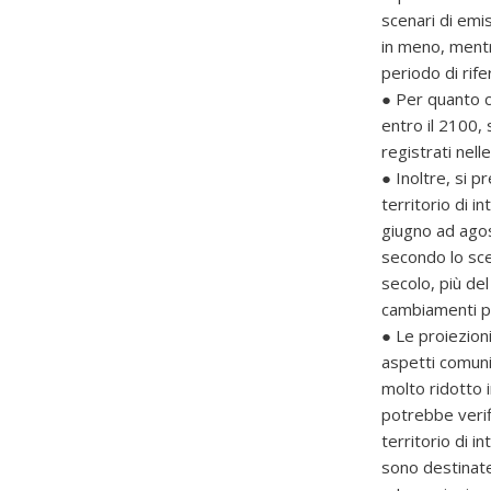
scenari di emis
in meno, mentr
periodo di rif
● Per quanto c
entro il 2100, 
registrati nell
● Inoltre, si p
territorio di 
giugno ad agost
secondo lo sce
secolo, più del
cambiamenti p
● Le proiezioni
aspetti comuni
molto ridotto 
potrebbe verif
territorio di i
sono destinate