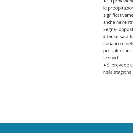
● La proiezion
le precipitazio
significativam
anche nell’ent
Segnali oppost
intense sarà fi
adriatico e nel
precipitazioni
scenari.
● Si prevede u
nella stagione 