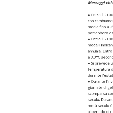
Messaggi chi
● Entro il 210
con cambiament
media fino a 2
potrebbero ess
● Entro il 210
modelli indic
annuale. Entro
a 3.3°C second
● Si prevede u
temperatura del
durante l’estat
● Durante l’in
giornate di ge
scomparsa comp
secolo. Durant
metà secolo è 
al periodo di 