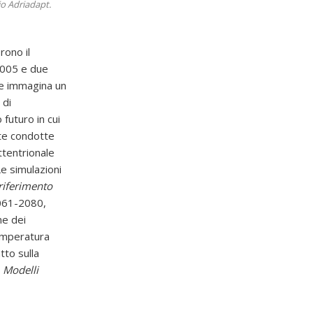
io Adriadapt.
rono il
 2005 e due
e immagina un
 di
futuro in cui
ate condotte
ttentrionale
e simulazioni
riferimento
2061-2080,
ne dei
temperatura
tto sulla
o
Modelli