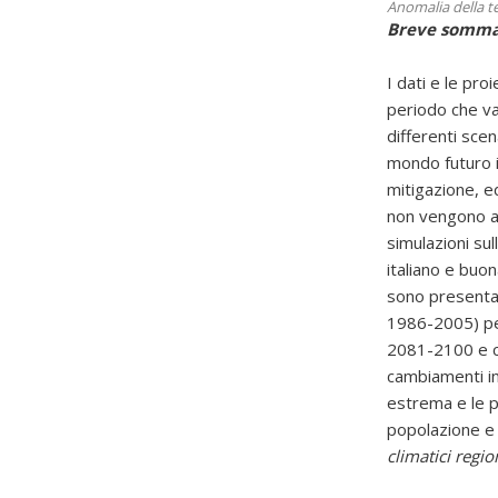
Anomalia della t
Breve sommari
I dati e le pro
periodo che va
differenti scen
mondo futuro in
mitigazione, 
non vengono at
simulazioni sul
italiano e buon
sono presentat
1986-2005) pe
2081-2100 e co
cambiamenti in 
estrema e le pr
popolazione e s
climatici regio