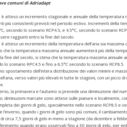
ave comuni di Adriadapt
0 è atteso un incremento stagionale e annuale della temperatura m
i più consistenti previsti nel periodo estivo. Incrementi della t
°C, secondo lo scenario RCP4.5, e 4.5°C, secondo lo scenario RCP
ere raggiunti entro la fine del secolo.
0 è atteso un incremento della temperatura dell’aria sia massima c
ano che la temperatura massima annuale aumenterà più della temp
 la fine del secolo, si stima che la temperatura massima annuale 
o lo scenario RPC4.5 e fino a 6.5°C secondo lo scenario RCP8.5.
no spostamento dell’intera distribuzione dei valori minimi e massi
l’aria, verso valori più elevati in tutte le stagioni, con un picco di 
e.
verno, la primavera e l’autunno si prevede una diminuzione del nu
lo; diminuzioni marcate sono attese sulle pianure e localmente, co
leta dei giorni di gelo, specialmente nello scenario RCP8.5 e ver
e l’inverno, quando i giorni di gelo sono più comuni, il cambiament
di circa 7,5 giorni di gelo in meno a stagione (da dicembre a febbr
riferimento quando erano osservati fino a 30 giorni di gelo, per ent