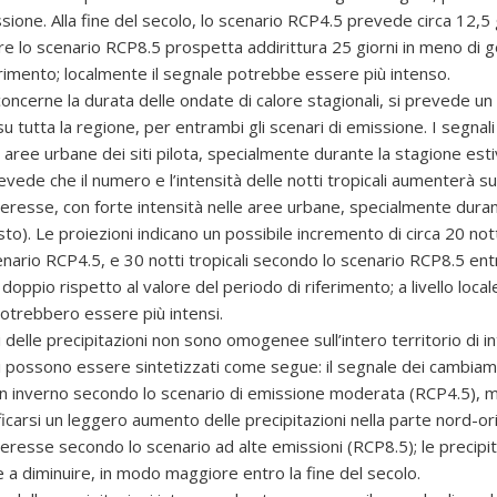
sione. Alla fine del secolo, lo scenario RCP4.5 prevede circa 12,5 
e lo scenario RCP8.5 prospetta addirittura 25 giorni in meno di ge
erimento; localmente il segnale potrebbe essere più intenso.
oncerne la durata delle ondate di calore stagionali, si prevede u
su tutta la regione, per entrambi gli scenari di emissione. I segnali
e aree urbane dei siti pilota, specialmente durante la stagione esti
revede che il numero e l’intensità delle notti tropicali aumenterà su 
interesse, con forte intensità nelle aree urbane, specialmente duran
o). Le proiezioni indicano un possibile incremento di circa 20 notti
nario RCP4.5, e 30 notti tropicali secondo lo scenario RCP8.5 entr
 doppio rispetto al valore del periodo di riferimento; a livello locale
otrebbero essere più intensi.
 delle precipitazioni non sono omogenee sull’intero territorio di in
 possono essere sintetizzati come segue: il segnale dei cambiame
in inverno secondo lo scenario di emissione moderata (RCP4.5), 
icarsi un leggero aumento delle precipitazioni nella parte nord-or
nteresse secondo lo scenario ad alte emissioni (RCP8.5); le precipi
 a diminuire, in modo maggiore entro la fine del secolo.