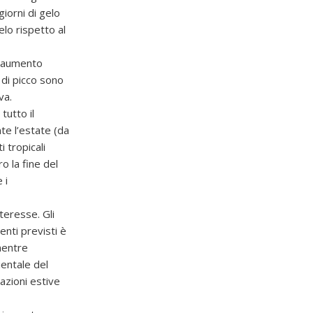
giorni di gelo
lo rispetto al
n aumento
 di picco sono
va.
tutto il
te l’estate (da
 tropicali
o la fine del
 i
teresse. Gli
nti previsti è
mentre
ientale del
tazioni estive