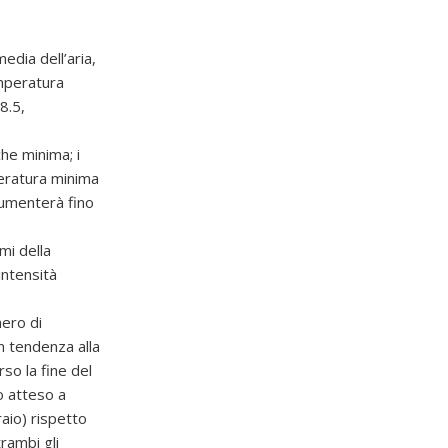
edia dell’aria,
emperatura
8.5,
he minima; i
eratura minima
aumenterà fino
mi della
intensità
mero di
n tendenza alla
so la fine del
o atteso a
aio) rispetto
rambi gli