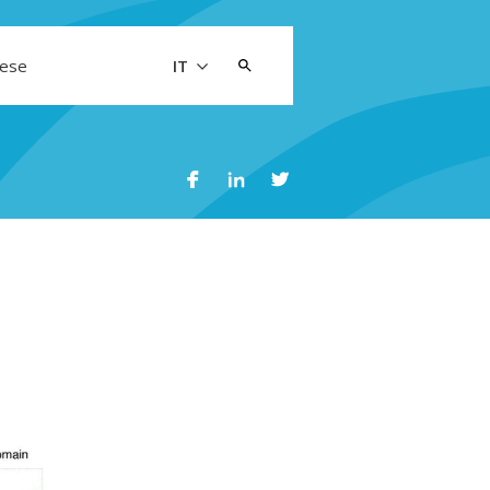
Cerca:
aese
IT