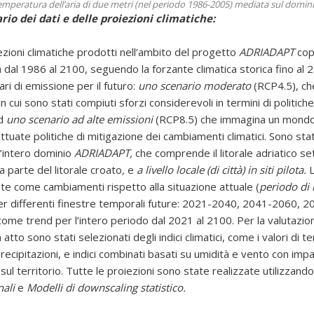
emperatura dell’aria di due metri (nel periodo 1986-2005) mediata sul domin
o dei dati e delle proiezioni climatiche:
iezioni climatiche prodotti nell’ambito del progetto
ADRIADAPT
cop
 dal 1986 al 2100, seguendo la forzante climatica storica fino al
ari di emissione per il futuro:
uno scenario moderato
(RCP4.5), ch
 cui sono stati compiuti sforzi considerevoli in termini di politiche
ed
uno scenario ad alte emissioni
(RCP8.5) che immagina un mondo 
tuate politiche di mitigazione dei cambiamenti climatici. Sono st
l’intero dominio
ADRIADAPT,
che comprende il litorale adriatico se
a parte del litorale croato
,
e
a livello locale (di città) in siti pilota.
L
e come cambiamenti rispetto alla situazione attuale (
periodo di 
r differenti finestre temporali future: 2021-2040, 2041-2060, 
me trend per l’intero periodo dal 2021 al 2100. Per la valutazio
atto sono stati selezionati degli indici climatici, come i valori di 
ecipitazioni, e indici combinati basati su umidità e vento con impa
ul territorio. Tutte le proiezioni sono state realizzate utilizzand
nali
e
Modelli di downscaling statistico.