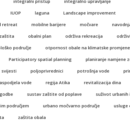
integralni pristup
integralno upravljanje
IUOP
laguna
Landscape improvement
 retreat
mobilne barijere
močvare
navodnj
zaštita
obalni plan
održiva rekreacija
održiv
ološko područje
otpornost obale na klimatske promjene
Participatory spatial planning
planiranje namjene z
 svijesti
poljoprivrednici
potrošnja vode
pri
aspodjela vode
regija Atika
revitalizacija dina
lagodbe
sustav zaštite od poplave
suživot urbanih 
nim područjem
urbano močvarno područje
usluge
ta
zaštita obala