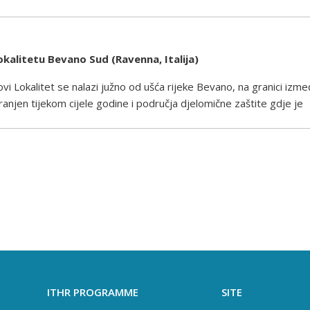
okalitetu Bevano Sud (Ravenna, Italija)
ovi Lokalitet se nalazi južno od ušća rijeke Bevano, na granici iz
njen tijekom cijele godine i područja djelomične zaštite gdje je
ITHR PROGRAMME
SITE