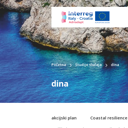
Početna
Studije slučaja
dina
dina
akcijski plan
Coastal resilienc