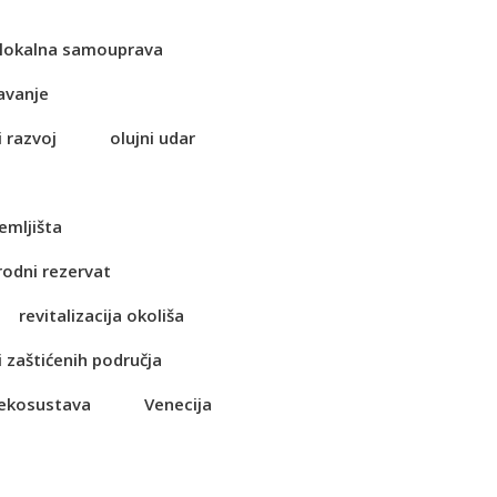
lokalna samouprava
avanje
i razvoj
olujni udar
emljišta
rodni rezervat
revitalizacija okoliša
i zaštićenih područja
 ekosustava
Venecija