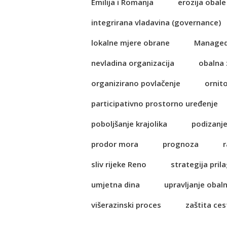
Emilija i Romanja
erozija obale
integrirana vladavina (governance)
lokalne mjere obrane
Managed
nevladina organizacija
obalna 
organizirano povlačenje
ornit
participativno prostorno uređenje
poboljšanje krajolika
podizanje
prodor mora
prognoza
r
sliv rijeke Reno
strategija pri
umjetna dina
upravljanje obal
višerazinski proces
zaštita ces