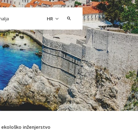
Pretraži:
malja
HR
ekološko inženjerstvo