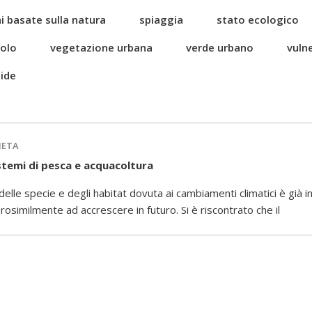
i basate sulla natura
spiaggia
stato ecologico
uolo
vegetazione urbana
verde urbano
vulne
ide
IETA
istemi di pesca e acquacoltura
le specie e degli habitat dovuta ai cambiamenti climatici è già in
osimilmente ad accrescere in futuro. Si è riscontrato che il