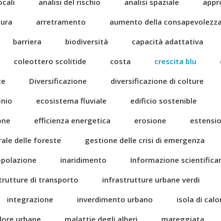
ocali
analisi del rischio
analisi spaziale
appr
tura
arretramento
aumento della consapevolezz
barriera
biodiversità
capacità adattativa
coleottero scolitide
costa
crescita blu
ce
Diversificazione
diversificazione di colture
onio
ecosistema fluviale
edificio sostenible
one
efficienza energetica
erosione
estensi
rale delle foreste
gestione delle crisi di emergenza
popolazione
inaridimento
Informazione scientific
trutture di transporto
infrastrutture urbane verdi
integrazione
inverdimento urbano
isola di cal
alore urbane
malattie degli alberi
mareggiata