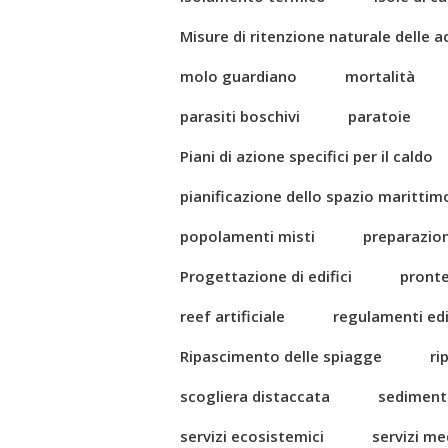
Misure di ritenzione naturale delle 
molo guardiano
mortalità
parasiti boschivi
paratoie
Piani di azione specifici per il caldo
pianificazione dello spazio marittim
popolamenti misti
preparazio
Progettazione di edifici
pront
reef artificiale
regulamenti edil
Ripascimento delle spiagge
ri
scogliera distaccata
sediment
servizi ecosistemici
servizi me