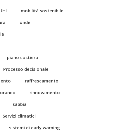
UHI
mobilità sostenibile
ura
onde
le
piano costiero
Processo decisionale
mento
raffrescamento
toraneo
rinnovamento
sabbia
Servizi climatici
sistemi di early warning