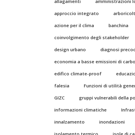
allagamenti
amministrazioni l
approccio integrato
arboricol
azione per il clima
banchina
coinvolgimento degli stakeholder
design urbano
diagnosi preco
economia a basse emissioni di carb
edifico climate-proof
educazi
falesia
Funzioni di utilità gene
GIZC
gruppi vulnerabili della 
informazioni climatiche
Infras
innalzamento
inondazioni
isolamento termico
isole di c