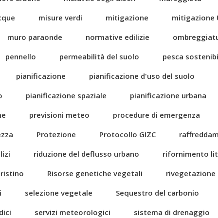
acque
misure verdi
mitigazione
mitigazione 
muro paraonde
normative edilizie
ombreggiat
pennello
permeabilità del suolo
pesca sostenibi
pianificazione
pianificazione d'uso del suolo
o
pianificazione spaziale
pianificazione urbana
ne
previsioni meteo
procedure di emergenza
ezza
Protezione
Protocollo GIZC
raffredda
izi
riduzione del deflusso urbano
rifornimento li
pristino
Risorse genetiche vegetali
rivegetazione
i
selezione vegetale
Sequestro del carbonio
dici
servizi meteorologici
sistema di drenaggio