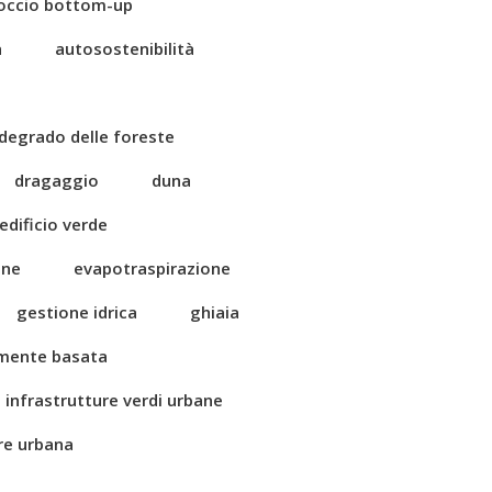
occio bottom-up
a
autosostenibilità
degrado delle foreste
dragaggio
duna
edificio verde
one
evapotraspirazione
gestione idrica
ghiaia
amente basata
infrastrutture verdi urbane
ore urbana