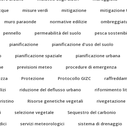
acque
misure verdi
mitigazione
mitigazione 
muro paraonde
normative edilizie
ombreggiat
pennello
permeabilità del suolo
pesca sostenibi
pianificazione
pianificazione d'uso del suolo
o
pianificazione spaziale
pianificazione urbana
ne
previsioni meteo
procedure di emergenza
ezza
Protezione
Protocollo GIZC
raffredda
izi
riduzione del deflusso urbano
rifornimento li
pristino
Risorse genetiche vegetali
rivegetazione
i
selezione vegetale
Sequestro del carbonio
dici
servizi meteorologici
sistema di drenaggio