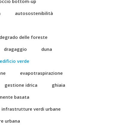
occio bottom-up
a
autosostenibilità
degrado delle foreste
dragaggio
duna
edificio verde
one
evapotraspirazione
gestione idrica
ghiaia
amente basata
infrastrutture verdi urbane
ore urbana