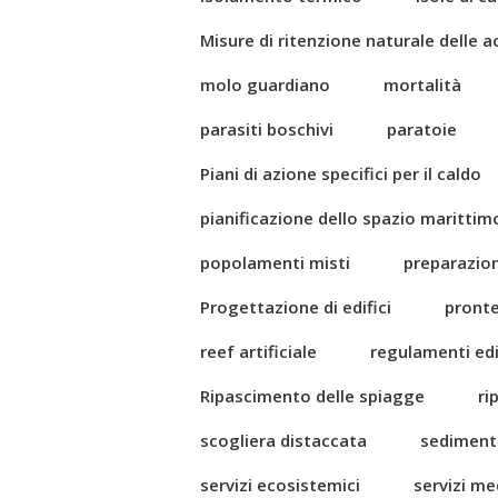
Misure di ritenzione naturale delle 
molo guardiano
mortalità
parasiti boschivi
paratoie
Piani di azione specifici per il caldo
pianificazione dello spazio marittim
popolamenti misti
preparazio
Progettazione di edifici
pront
reef artificiale
regulamenti edil
Ripascimento delle spiagge
ri
scogliera distaccata
sediment
servizi ecosistemici
servizi me