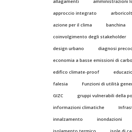
allagamenti
amministrazioni l
approccio integrato
arboricol
azione per il clima
banchina
coinvolgimento degli stakeholder
design urbano
diagnosi preco
economia a basse emissioni di carb
edifico climate-proof
educazi
falesia
Funzioni di utilità gene
GIZC
gruppi vulnerabili della 
informazioni climatiche
Infras
innalzamento
inondazioni
isolamento termico
isole di c