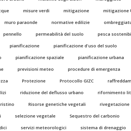
acque
misure verdi
mitigazione
mitigazione 
muro paraonde
normative edilizie
ombreggiat
pennello
permeabilità del suolo
pesca sostenibi
pianificazione
pianificazione d'uso del suolo
o
pianificazione spaziale
pianificazione urbana
ne
previsioni meteo
procedure di emergenza
ezza
Protezione
Protocollo GIZC
raffredda
izi
riduzione del deflusso urbano
rifornimento li
pristino
Risorse genetiche vegetali
rivegetazione
i
selezione vegetale
Sequestro del carbonio
dici
servizi meteorologici
sistema di drenaggio