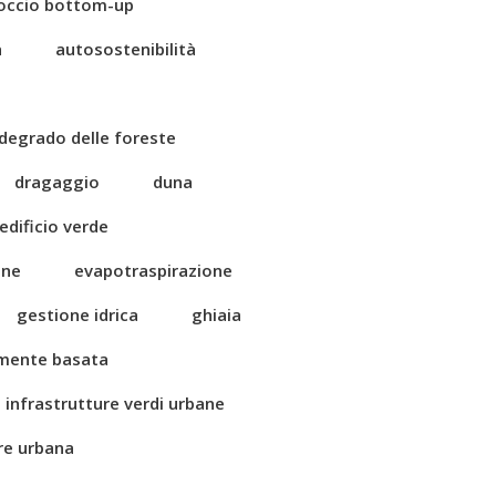
occio bottom-up
a
autosostenibilità
degrado delle foreste
dragaggio
duna
edificio verde
one
evapotraspirazione
gestione idrica
ghiaia
amente basata
infrastrutture verdi urbane
ore urbana