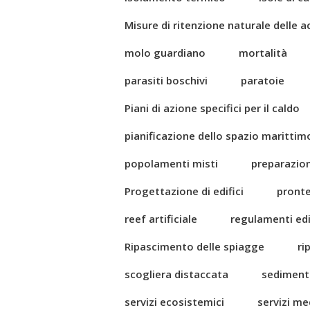
Misure di ritenzione naturale delle 
molo guardiano
mortalità
parasiti boschivi
paratoie
Piani di azione specifici per il caldo
pianificazione dello spazio marittim
popolamenti misti
preparazio
Progettazione di edifici
pront
reef artificiale
regulamenti edil
Ripascimento delle spiagge
ri
scogliera distaccata
sediment
servizi ecosistemici
servizi me