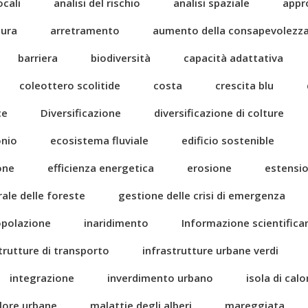
ocali
analisi del rischio
analisi spaziale
appr
tura
arretramento
aumento della consapevolezz
barriera
biodiversità
capacità adattativa
coleottero scolitide
costa
crescita blu
ce
Diversificazione
diversificazione di colture
onio
ecosistema fluviale
edificio sostenible
one
efficienza energetica
erosione
estensi
rale delle foreste
gestione delle crisi di emergenza
popolazione
inaridimento
Informazione scientific
trutture di transporto
infrastrutture urbane verdi
integrazione
inverdimento urbano
isola di cal
alore urbane
malattie degli alberi
mareggiata