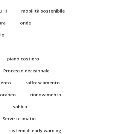
UHI
mobilità sostenibile
ura
onde
le
piano costiero
Processo decisionale
mento
raffrescamento
toraneo
rinnovamento
sabbia
Servizi climatici
sistemi di early warning